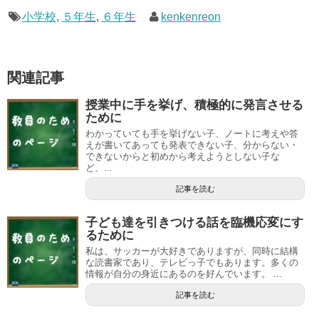
小学校
,
５年生
,
６年生
kenkenreon
関連記事
授業中に手を挙げ、積極的に発言させる
ために
わかっていても手を挙げない子、ノートに考えや答
えが書いてあっても発表できない子、分からない・
できないからと初めから考えようとしない子な
ど、...
記事を読む
子ども達を引きつける話を臨機応変にす
るために
私は、サッカーが大好きでありますが、同時に結構
な読書家であり、テレビっ子でもあります。多くの
情報が自分の身近にあるのを好んでいます。 ...
記事を読む