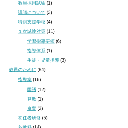
教員採用試験
(1)
講師について
(3)
特別支援学校
(4)
１次試験対策
(11)
学習指導要領
(6)
指導体系
(1)
生徒・児童指導
(3)
教員のために
(84)
指導案
(16)
国語
(12)
算数
(1)
食育
(3)
初任者研修
(5)
各教科
(14)