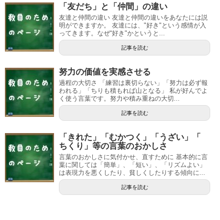
「友だち」と「仲間」の違い
友達と仲間の違い 友達と仲間の違いをあなたには説
明ができますか。 友達には、"好き"という感情が入
ってきます。なぜ“好き"かというと...
記事を読む
努力の価値を実感させる
過程の大切さ 「練習は裏切らない」「努力は必ず報
われる」「ちりも積もれば山となる」 私が好んでよ
く使う言葉です。努力や積み重ねの大切...
記事を読む
「きれた」「むかつく」「うざい」「
ちくり」等の言葉のおかしさ
言葉のおかしさに気付かせ、直すために 基本的に言
葉に関しては「簡単」、「短い」、「リズムよい」
は表現力を悪くしたり、貧しくしたりする傾向に...
記事を読む