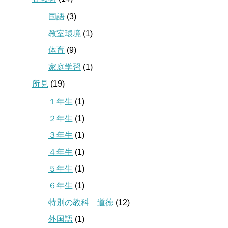
国語
(3)
教室環境
(1)
体育
(9)
家庭学習
(1)
所見
(19)
１年生
(1)
２年生
(1)
３年生
(1)
４年生
(1)
５年生
(1)
６年生
(1)
特別の教科 道徳
(12)
外国語
(1)