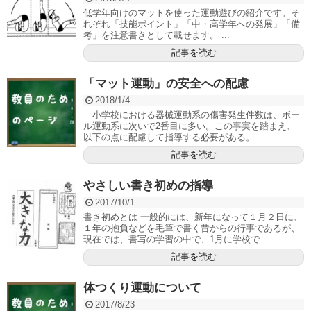
低学年向けのマットを使った運動遊びの紹介です。そ
れぞれ「技能ポイント」「中・高学年への発展」「備
考」を注意書きとして載せます。 ...
記事を読む
「マット運動」の安全への配慮
2018/1/4
小学校における器械運動系の傷害発生件数は、ボー
ル運動系に次いで2番目に多い。この事実を踏まえ、
以下の点に配慮して指導する必要がある。 ...
記事を読む
やさしい書き初めの指導
2017/10/1
書き初めとは 一般的には、新年になって１月２日に、
１年の抱負などを毛筆で書く昔からの行事であるが、
現在では、書写の学習の中で、1月に学校で...
記事を読む
体つくり運動について
2017/8/23