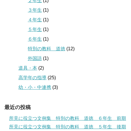
２年生
(1)
３年生
(1)
４年生
(1)
５年生
(1)
６年生
(1)
特別の教科 道徳
(12)
外国語
(1)
道具・本
(2)
高学年の指導
(25)
幼・小・中連携
(3)
最近の投稿
所見に役立つ文例集 特別の教科 道徳 ６年生 前期
所見に役立つ文例集 特別の教科 道徳 ５年生 後期