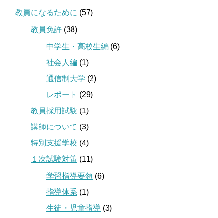
教員になるために
(57)
教員免許
(38)
中学生・高校生編
(6)
社会人編
(1)
通信制大学
(2)
レポート
(29)
教員採用試験
(1)
講師について
(3)
特別支援学校
(4)
１次試験対策
(11)
学習指導要領
(6)
指導体系
(1)
生徒・児童指導
(3)