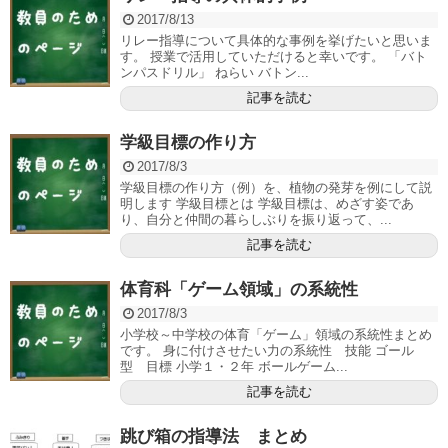
2017/8/13
リレー指導について具体的な事例を挙げたいと思いま
す。 授業で活用していただけると幸いです。 「バト
ンパスドリル」 ねらい バトン...
記事を読む
学級目標の作り方
2017/8/3
学級目標の作り方（例）を、植物の発芽を例にして説
明します 学級目標とは 学級目標は、めざす姿であ
り、自分と仲間の暮らしぶりを振り返って、...
記事を読む
体育科「ゲーム領域」の系統性
2017/8/3
小学校～中学校の体育「ゲーム」領域の系統性まとめ
です。 身に付けさせたい力の系統性 技能 ゴール
型 目標 小学１・２年 ボールゲーム...
記事を読む
跳び箱の指導法 まとめ