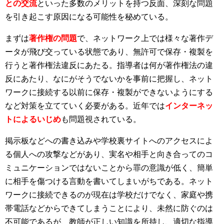
との交流
といった多数のメリットを持つ反面、深刻な問題
を引き起こす原因になる可能性を秘めている。
まずは
著作権の問題
で、ネットワーク上では様々な著作デ
ータが飛び交っている状態であり、無許可で保存・複製を
行うと著作権法違反にあたる。指導者は何が著作権法の違
反にあたり、なにがそうでないかを事前に把握し、ネット
ワークに接続する以前に保存・複製ができないようにする
など対策を立てていく必要がある。近年では
インターネッ
トによるいじめ
も問題視されている。
掲示板などへの書き込みや学校裏サイトへのアクセスによ
る個人への攻撃などがあり、実名や相手と向き合ってのコ
ミュニケーションではないことから罪の意識が低く、簡単
に相手を傷つける言動を書いてしまいがちである。ネット
ワークに接続できるのが現在は学校だけでなく、家庭や携
帯電話などからできてしまうことにより、未然に防ぐのは
不可能であるが、教師が正しい知識を所持し、適切な指導