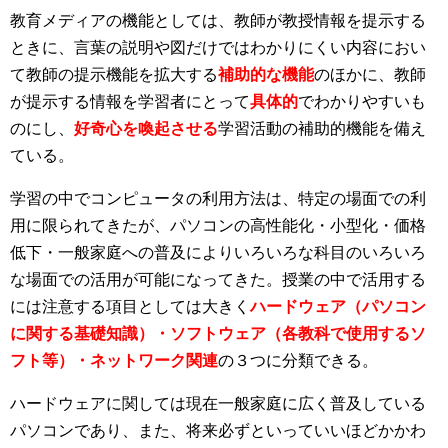
教育メディアの機能としては、教師が教授情報を提示する
ときに、言葉の説明や図だけではわかりにくい内容におい
て教師の提示機能を拡大する
補助的な機能
のほかに、教師
が提示する情報を学習者にとって
具体的
でわかりやすいも
のにし、
好奇心を喚起させる
学習活動の補助的機能を備え
ている。
学習の中でコンピュータの利用方法は、特定の場面での利
用に限られてきたが、パソコンの高性能化・小型化・価格
低下・一般家庭への普及によりいろいろな科目のいろいろ
な場面での活用が可能になってきた。授業の中で活用する
には注意する項目としては大きく
ハードウェア（パソコン
に関する基礎知識）・ソフトウェア（各教科で使用するソ
フト等）・ネットワーク関連
の３つに分類できる。
ハードウェアに関しては現在一般家庭に広く普及している
パソコンであり、また、将来必ずといっていいほどかかわ