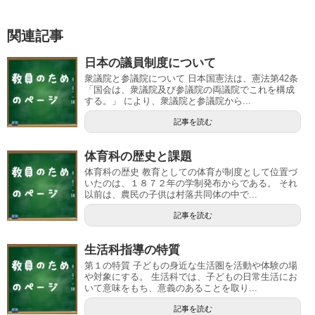
関連記事
日本の議員制度について
衆議院と参議院について 日本国憲法は、憲法第42条
「国会は、衆議院及び参議院の両議院でこれを構成
する。」 により、衆議院と参議院から...
記事を読む
体育科の歴史と課題
体育科の歴史 教育としての体育が制度として位置づ
いたのは、１８７２年の学制発布からである。 それ
以前は、農民の子供は村落共同体の中で...
記事を読む
生活科指導の特質
第１の特質 子どもの身近な生活圏を活動や体験の場
や対象にする。 生活科では、子どもの日常生活にお
いて意味をもち、意義のあることを取り...
記事を読む