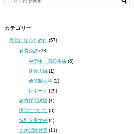
カテゴリー
教員になるために
(57)
教員免許
(38)
中学生・高校生編
(6)
社会人編
(1)
通信制大学
(2)
レポート
(29)
教員採用試験
(1)
講師について
(3)
特別支援学校
(4)
１次試験対策
(11)