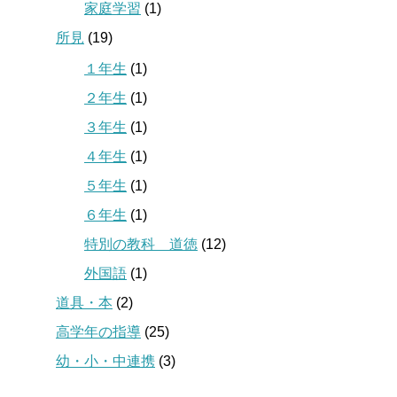
家庭学習
(1)
所見
(19)
１年生
(1)
２年生
(1)
３年生
(1)
４年生
(1)
５年生
(1)
６年生
(1)
特別の教科 道徳
(12)
外国語
(1)
道具・本
(2)
高学年の指導
(25)
幼・小・中連携
(3)