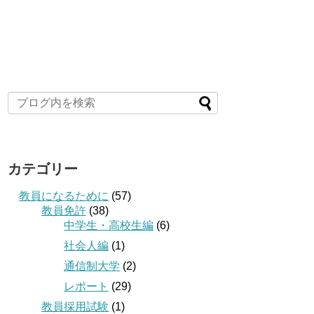
カテゴリー
教員になるために
(57)
教員免許
(38)
中学生・高校生編
(6)
社会人編
(1)
通信制大学
(2)
レポート
(29)
教員採用試験
(1)