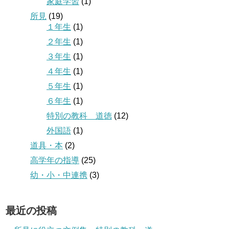
家庭学習
(1)
所見
(19)
１年生
(1)
２年生
(1)
３年生
(1)
４年生
(1)
５年生
(1)
６年生
(1)
特別の教科 道徳
(12)
外国語
(1)
道具・本
(2)
高学年の指導
(25)
幼・小・中連携
(3)
最近の投稿