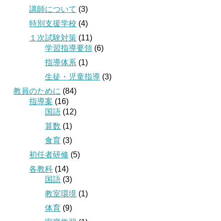
講師について
(3)
特別支援学校
(4)
１次試験対策
(11)
学習指導要領
(6)
指導体系
(1)
生徒・児童指導
(3)
教員のために
(84)
指導案
(16)
国語
(12)
算数
(1)
食育
(3)
初任者研修
(5)
各教科
(14)
国語
(3)
教室環境
(1)
体育
(9)